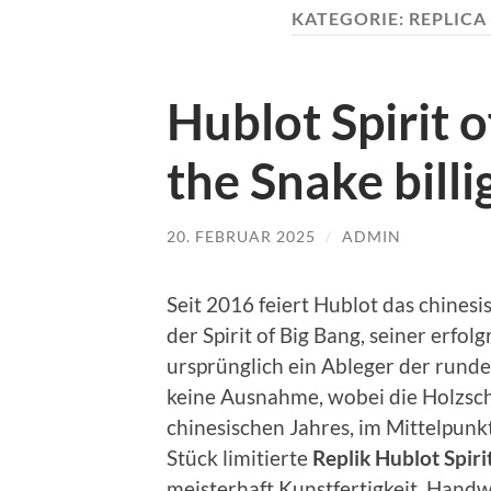
KATEGORIE:
REPLICA
Hublot Spirit o
the Snake billi
20. FEBRUAR 2025
/
ADMIN
Seit 2016 feiert Hublot das chines
der Spirit of Big Bang, seiner erfo
ursprünglich ein Ableger der rund
keine Ausnahme, wobei die Holzsc
chinesischen Jahres, im Mittelpunkt
Stück limitierte
Replik Hublot Spiri
meisterhaft Kunstfertigkeit, Hand