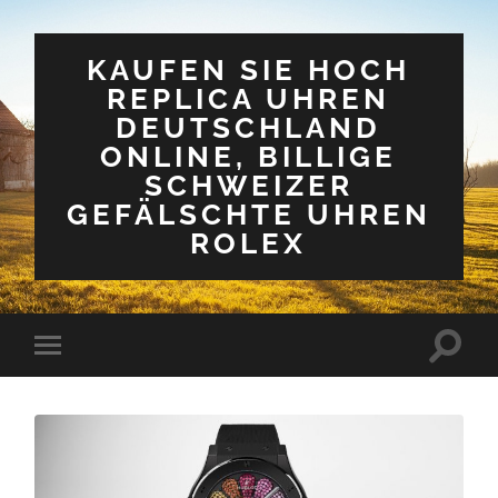
KAUFEN SIE HOCH
REPLICA UHREN
DEUTSCHLAND
ONLINE, BILLIGE
SCHWEIZER
GEFÄLSCHTE UHREN
ROLEX
Suchfe
Mobile-
ein-/a
Menü
ein-/ausblenden