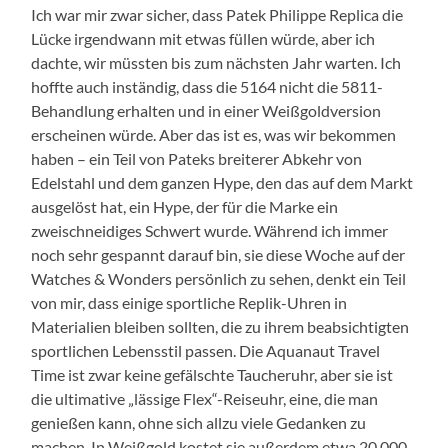
Ich war mir zwar sicher, dass Patek Philippe Replica die
Lücke irgendwann mit etwas füllen würde, aber ich
dachte, wir müssten bis zum nächsten Jahr warten. Ich
hoffte auch inständig, dass die 5164 nicht die 5811-
Behandlung erhalten und in einer Weißgoldversion
erscheinen würde. Aber das ist es, was wir bekommen
haben – ein Teil von Pateks breiterer Abkehr von
Edelstahl und dem ganzen Hype, den das auf dem Markt
ausgelöst hat, ein Hype, der für die Marke ein
zweischneidiges Schwert wurde. Während ich immer
noch sehr gespannt darauf bin, sie diese Woche auf der
Watches & Wonders persönlich zu sehen, denkt ein Teil
von mir, dass einige sportliche Replik-Uhren in
Materialien bleiben sollten, die zu ihrem beabsichtigten
sportlichen Lebensstil passen. Die Aquanaut Travel
Time ist zwar keine gefälschte Taucheruhr, aber sie ist
die ultimative „lässige Flex“-Reiseuhr, eine, die man
genießen kann, ohne sich allzu viele Gedanken zu
machen. In Weißgold kostet sie außerdem etwa 20.000