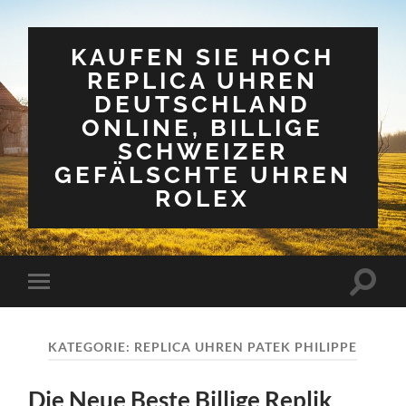
KAUFEN SIE HOCH
REPLICA UHREN
DEUTSCHLAND
ONLINE, BILLIGE
SCHWEIZER
GEFÄLSCHTE UHREN
ROLEX
Suchfe
Mobile-
ein-/a
Menü
ein-/ausblenden
KATEGORIE:
REPLICA UHREN PATEK PHILIPPE
Die Neue Beste Billige Replik