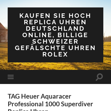
KAUFEN SIE HOCH
REPLICA UHREN
DEUTSCHLAND
ONLINE, BILLIGE
SCHWEIZER
GEFÄLSCHTE UHREN
ROLEX
Suchfe
Mobile-
ein-/a
Menü
ein-/ausblenden
TAG Heuer Aquaracer
Professional 1000 Superdiver