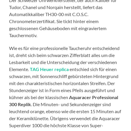
Der Schweizer Uhrwerkhersteller, der auch Kaliber für
Tudor, Chanel und Norqain herstellt, liefert das
Automatikkaliber TH30-00 mit C.O.S.C.
Chronometerzertifikat. Sie tickt hinter einem
geschlossenen Gehäuseboden mit eingraviertem
Tauchermotiv.
Wie es für eine professionelle Taucheruhr entscheidend
ist, dreht sich beim schwarzen Zifferblatt alles um die
Lesbarkeit und die Unterscheidung der verschiedenen
Elemente.
TAG Heuer replica
entschied sich für einen
schwarzen, mit Sonnenschliff gebürsteten Hintergrund
mit den charakteristischen horizontalen Streifen. Der
Stundenzeiger ist in Form eines Pfeils ausgeführt und
kühner als bei der klassischen
Aquaracer Professional
300 Replik
. Die Minuten- und Sekundenzeiger sind
leuchtend orange, ebenso wie die ersten 15 Minuten auf
der Keramiklünette. Übrigens verwendet die Aquaracer
Superdiver 1000 die höchste Klasse von Super-