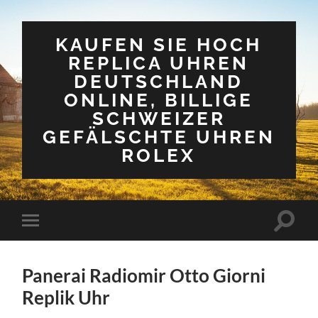
KAUFEN SIE HOCH
REPLICA UHREN
DEUTSCHLAND
ONLINE, BILLIGE
SCHWEIZER
GEFÄLSCHTE UHREN
ROLEX
Suchfe
Mobile-
ein-/a
Menü
ein-/ausblenden
Panerai Radiomir Otto Giorni
Replik Uhr