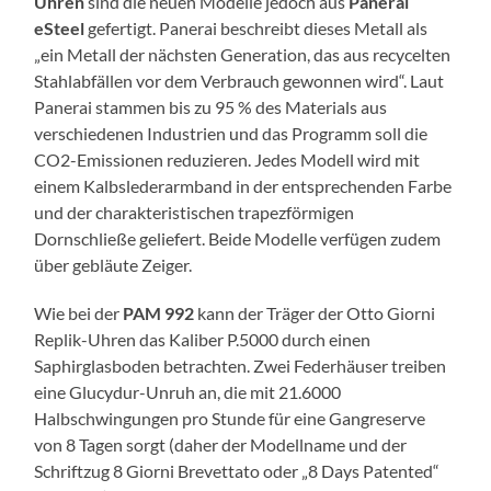
Uhren
sind die neuen Modelle jedoch aus
Panerai
eSteel
gefertigt. Panerai beschreibt dieses Metall als
„ein Metall der nächsten Generation, das aus recycelten
Stahlabfällen vor dem Verbrauch gewonnen wird“. Laut
Panerai stammen bis zu 95 % des Materials aus
verschiedenen Industrien und das Programm soll die
CO2-Emissionen reduzieren. Jedes Modell wird mit
einem Kalbslederarmband in der entsprechenden Farbe
und der charakteristischen trapezförmigen
Dornschließe geliefert. Beide Modelle verfügen zudem
über gebläute Zeiger.
Wie bei der
PAM 992
kann der Träger der Otto Giorni
Replik-Uhren das Kaliber P.5000 durch einen
Saphirglasboden betrachten. Zwei Federhäuser treiben
eine Glucydur-Unruh an, die mit 21.6000
Halbschwingungen pro Stunde für eine Gangreserve
von 8 Tagen sorgt (daher der Modellname und der
Schriftzug 8 Giorni Brevettato oder „8 Days Patented“