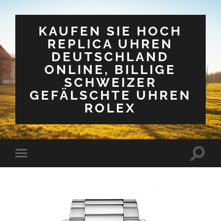
KAUFEN SIE HOCH
REPLICA UHREN
DEUTSCHLAND
ONLINE, BILLIGE
SCHWEIZER
GEFÄLSCHTE UHREN
ROLEX
Suchfe
Mobile-
ein-/a
Menü
ein-/ausblenden