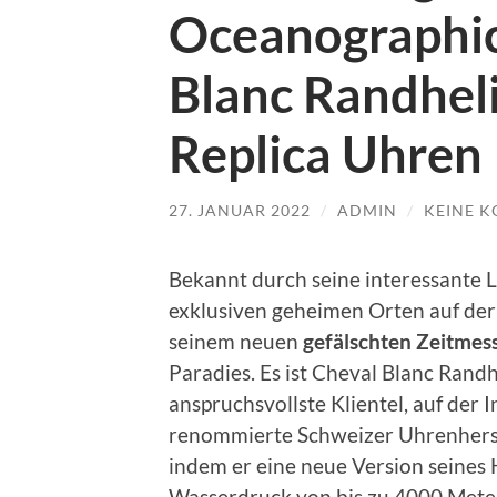
Oceanographic
Blanc Randheli
Replica Uhren
27. JANUAR 2022
/
ADMIN
/
KEINE 
Bekannt durch seine interessante L
exklusiven geheimen Orten auf der W
seinem neuen
gefälschten Zeitme
Paradies. Es ist Cheval Blanc Randhe
anspruchsvollste Klientel, auf der 
renommierte Schweizer Uhrenherstel
indem er eine neue Version seines
Wasserdruck von bis zu 4000 Mete