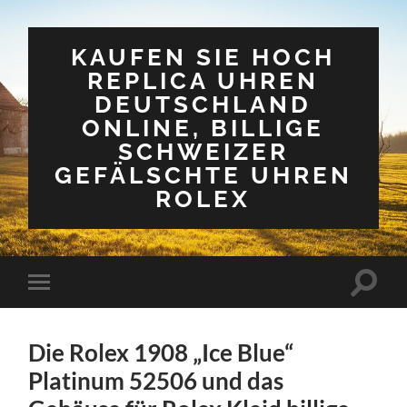
KAUFEN SIE HOCH
REPLICA UHREN
DEUTSCHLAND
ONLINE, BILLIGE
SCHWEIZER
GEFÄLSCHTE UHREN
ROLEX
Suchfe
Mobile-
ein-/a
Menü
ein-/ausblenden
Die Rolex 1908 „Ice Blue“
Platinum 52506 und das