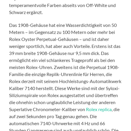
temperamentvolle Farben abseits von Off-White und
Schwarz ergänzt.
Das 1908-Gehäuse hat eine Wasserdichtigkeit von 50
Metern – im Gegensatz zu 100 Metern oder mehr bei
Rolex Oyster Perpetual-Gehäusen – und ist daher
weniger sportlich, hat aber auch Vorteile. Erstens ist das
39 mm breite 1908-Gehäuse nur 9,5 mm dick. Das
ermöglicht ein viel schlankeres Trageprofil als bei den
meisten Rolex-Uhren. Zweitens ist die Perpetual 1908-
Familie die einzige Replik-Uhrenlinie für Herren, die
Rolex derzeit mit seinem Hochleistungs-Automatikwerk
Kaliber 7140 herstellt. Diese Werke sind mit der Syloxi-
Siliziumspirale von Rolex ausgestattet und übertreffen
die ohnehin schon unglaubliche Leistung der anderen
Superlative Chronometer-Kaliber von
Rolex replica
, die
auf zwei Sekunden pro Tag genau gehen. Die
automatischen 7140-Uhrwerke mit 4 Hz und 66
Stunden Gangreserve sind auch unglaublich schön. Die